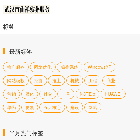
标签
最新标签
推广服务
网络优化
操作系统
WindowsXP
网站模板
挖掘
推土
机械
工程
商业
营销
媒体
社交
一号
NOTE 8
HUAWEI
华为
要素
五大核心
建设
网站
当月热门标签