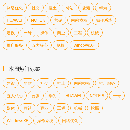
网络优化
社交
推土
网站
要素
华为
HUAWEI
NOTE 8
营销
网站模板
操作系统
建设
一号
媒体
商业
工程
机械
推广服务
五大核心
挖掘
WindowsXP
本周热门标签
建设
网站
社交
推土
网站模板
推广服务
五大核心
要素
华为
HUAWEI
NOTE 8
一号
媒体
营销
商业
工程
机械
挖掘
WindowsXP
操作系统
网络优化