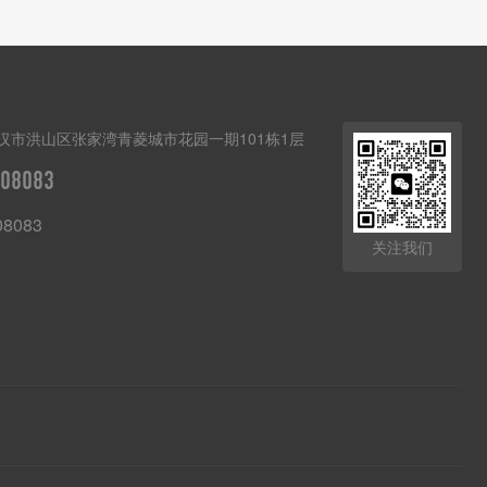
汉市洪山区张家湾青菱城市花园一期101栋1层
08083
08083
关注我们