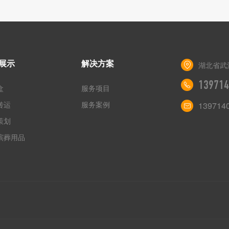
展示
解决方案
湖北省武
139714
盒
服务项目
转运
服务案例
139714
策划
殡葬用品