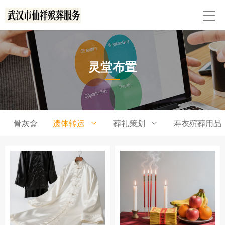
灵堂布置
骨灰盒
遗体转运
葬礼策划
寿衣殡葬用品